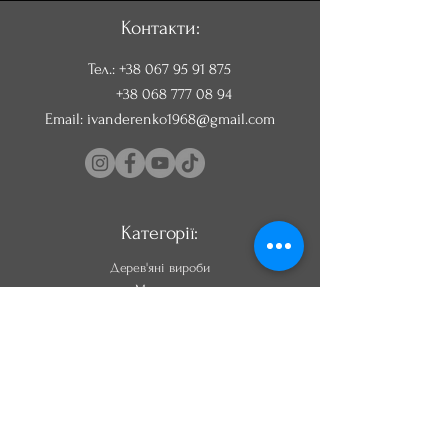
Контакти:
Тел.:
+38 067 95 91 875
+38 068 777 08 94
Email:
ivanderenko1968@gmail.com
Категорії:
Дерев'яні вироби
Мангали
Шампури
Преси для соку
Садово -
городній
інвентар
Картини з дерева
Саперні лопати