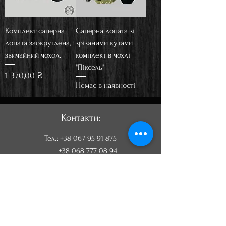
Комплект саперна
Саперна лопата зі
лопата заокруглена,
зрізаними кутами
звичайний чохол.
комплект в чохлі
"Піксель"
Ціна
1 370,00 ₴
Немає в наявності
Контакти:
Тел.:
+38 067 95 91 875
+38 068 777 08 94
Email:
ivanderenko1968@gmail.com
Категорії: