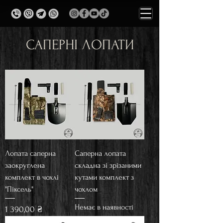
САПЕРНІ ЛОПАТИ
Лопата саперна
Саперна лопата
заокруглена
складна зі зрізаними
комплект в чохлі
кутами комплект з
"Піксель"
чохлом
Немає в наявності
Ціна
1 390,00 ₴