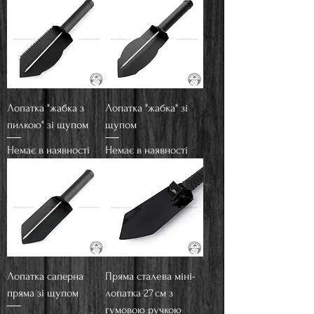
Лопатка "жабка з
Лопатка "жабка" зі
пилкою" зі щупом
щупом
Немає в наявності
Немає в наявності
Лопатка саперна
Пряма сталева міні-
пряма зі щупом
лопатка 27 см з
гумовою ручкою