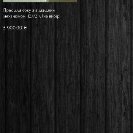
Прес для соку з відкидним
Швидкий перегляд
механізмом. 12л/21л (на вибір)
Ціна
5 900,00 ₴