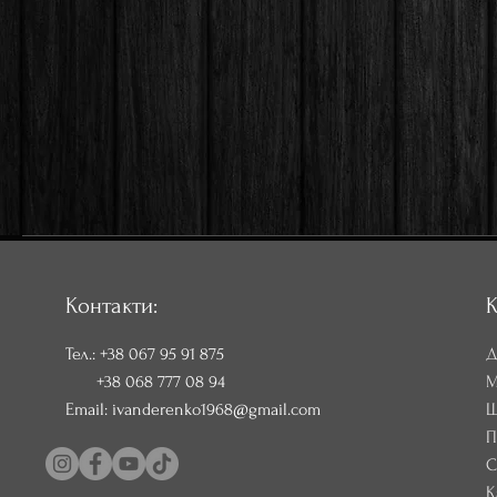
Контакти:
К
Тел.:
+38 067 95 91 875
Д
+38 068 777 08 94
М
Email:
ivanderenko1968@gmail.com
Ш
П
С
К