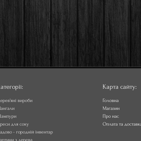
атегорії:
Карта сайту:
ерев'яні вироби
Головна
ангали
Магазин
ампури
Про нас
реси для соку
Оплата та доставк
адово - городній інвентар
артини з дерева