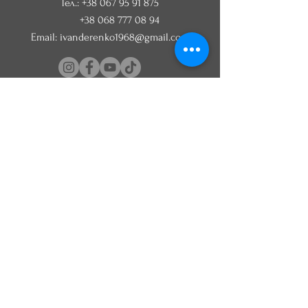
Тел.:
+38 067 95 91 875
+38 068 777 08 94
Email:
ivanderenko1968@gmail.com
Категорії:
Дерев'яні вироби
Мангали
Шампури
Преси для соку
Садово -
городній
інвентар
Картини з дерева
Саперні лопати
Карта сайту: