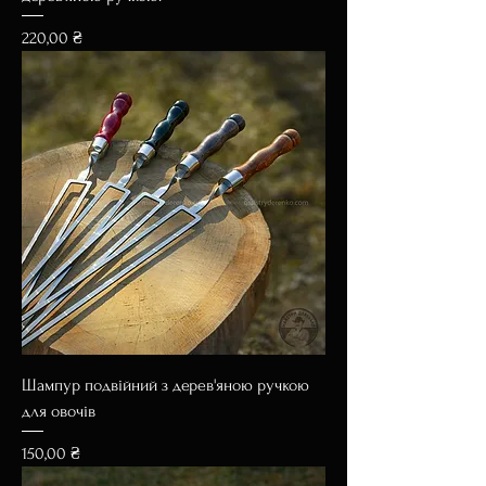
Ціна
220,00 ₴
Шампур подвійний з дерев'яною ручкою
для овочів
Ціна
150,00 ₴