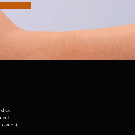
click 
ntent 
 content, 