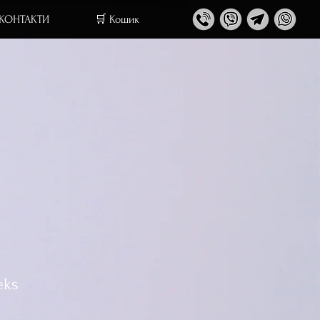
 КОНТАКТИ
🛒 Кошик
eks