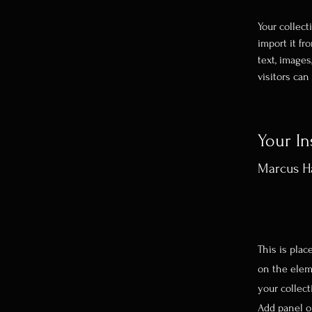
Your collect
import it fr
text, images
visitors can
Your In
Marcus Ha
This is plac
on the elem
your collec
Add panel on