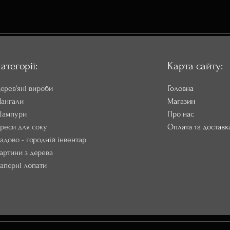
атегорії:
Карта сайту:
ерев'яні вироби
Головна
ангали
Магазин
ампури
Про нас
реси для соку
Оплата та доставк
адово - городній інвентар
артини з дерева
аперні лопати