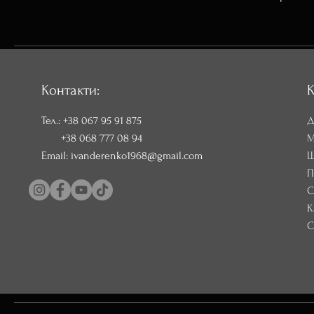
Контакти:
К
Тел.:
+38 067 95 91 875
Д
+38 068 777 08 94
М
Email:
ivanderenko1968@gmail.com
Ш
П
С
К
С