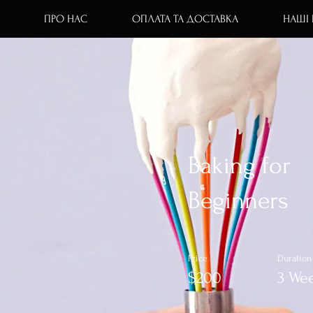
ПРО НАС
ОПЛАТА ТА ДОСТАВКА
НАШІ
Baking for
Beginners
Price
Duration
$200
3 We