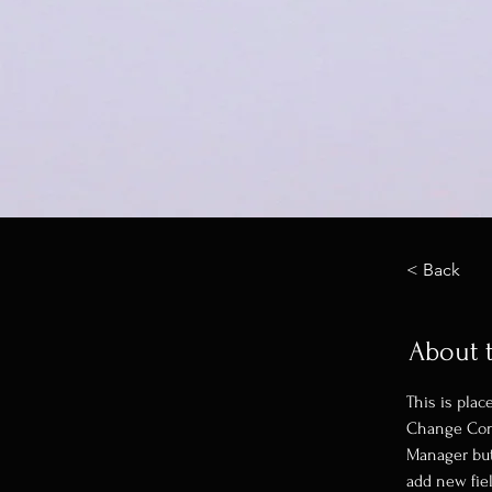
< Back
About 
This is plac
Change Cont
Manager but
add new fie