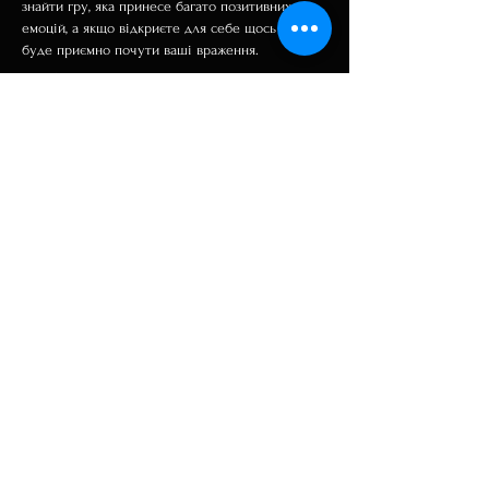
знайти гру, яка принесе багато позитивних 
емоцій, а якщо відкриєте для себе щось цікаве, 
буде приємно почути ваші враження.
編集済み
いいね！
返信
Про групу
Вітаємо у групі! Спілкуйтеся з іншими
учасниками, дізнавайте
...
Читати далі
Учасники
pooja chincholkar
Підписатися
James Froster
Підписатися
Monica White
Підписатися
WayUp Agency Manager
Підписатися