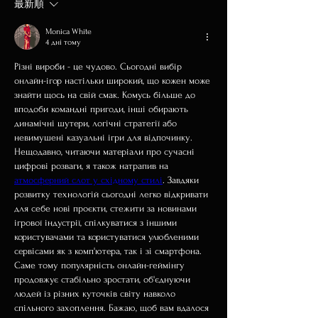
最新順
Monica White
4 дні тому
Різні вироби - це чудово. Сьогодні вибір 
онлайн-ігор настільки широкий, що кожен може 
знайти щось на свій смак. Комусь більше до 
вподоби командні пригоди, інші обирають 
динамічні шутери, логічні стратегії або 
невимушені казуальні ігри для відпочинку. 
Нещодавно, читаючи матеріали про сучасні 
цифрові розваги, я також натрапив на 
атмосферний слот у східному стилі
. Завдяки 
розвитку технологій сьогодні легко відкривати 
для себе нові проєкти, стежити за новинами 
ігрової індустрії, спілкуватися з іншими 
користувачами та користуватися улюбленими 
сервісами як з комп'ютера, так і зі смартфона. 
Саме тому популярність онлайн-геймінгу 
продовжує стабільно зростати, об'єднуючи 
людей із різних куточків світу навколо 
спільного захоплення. Бажаю, щоб вам вдалося 