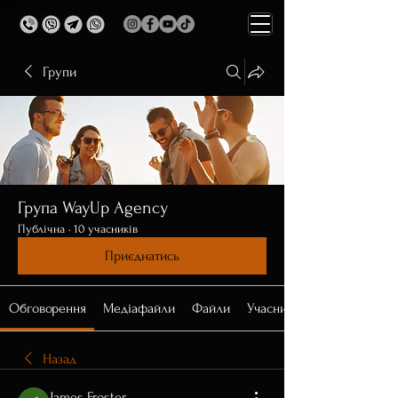
Групи
Група WayUp Agency
Публічна
·
10 учасників
Приєднатись
Обговорення
Медіафайли
Файли
Учасники
Назад
James Froster