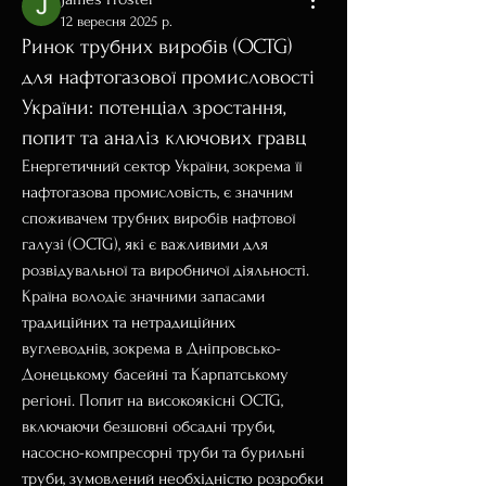
12 вересня 2025 р.
Ринок трубних виробів (OCTG)
для нафтогазової промисловості
України: потенціал зростання,
попит та аналіз ключових гравц
Енергетичний сектор України, зокрема її 
нафтогазова промисловість, є значним 
споживачем трубних виробів нафтової 
галузі (OCTG), які є важливими для 
розвідувальної та виробничої діяльності. 
Країна володіє значними запасами 
традиційних та нетрадиційних 
вуглеводнів, зокрема в Дніпровсько-
Донецькому басейні та Карпатському 
регіоні. Попит на високоякісні OCTG, 
включаючи безшовні обсадні труби, 
насосно-компресорні труби та бурильні 
труби, зумовлений необхідністю розробки 