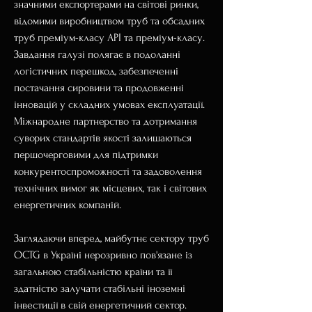
значними експортерами на світові ринки, 
відомими виробництвом труб та обсадних 
труб преміум-класу API та преміум-класу. 
Завдання галузі полягає в подоланні 
логістичних перешкод, забезпеченні 
постачання сировини та продовженні 
інновацій у складних умовах експлуатації. 
Міжнародне партнерство та дотримання 
суворих стандартів якості залишаються 
першочерговими для підтримки 
конкурентоспроможності та задоволення 
технічних вимог як місцевих, так і світових 
енергетичних компаній.
Заглядаючи вперед, майбутнє сектору труб 
OCTG в Україні нерозривно пов'язане із 
загальною стабільністю країни та її 
здатністю залучати стабільні іноземні 
інвестиції в свій енергетичний сектор. 