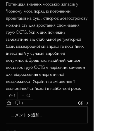
Потенціал значних морських запасів у 
Чорному морі, поряд із поточними 
проектами на суші, створює довгострокову 
можливість для зростання споживання 
труб OCTG. Успіх цих починань 
залежатиме від стабільної регуляторної 
бази, міжнародної співпраці та постійних 
інвестицій у сучасні виробничі 
потужності. Зрештою, надійний ланцюг 
поставок труб OCTG є наріжним каменем 
для відродження енергетичної 
незалежності України та зміцнення її 
економічної стійкості в найближчі роки.
1
1
1
10
コメントを追加…