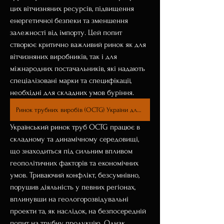
цих вітчизняних ресурсів, підвищення 
енергетичної безпеки та зменшення 
залежності від імпорту. Цей попит 
створює критично важливий ринок як для 
вітчизняних виробників, так і для 
міжнародних постачальників, які надають 
спеціалізовані марки та специфікації, 
необхідні для складних умов буріння.
Ринок трубних виробів (OCTG) України для нафтової галузі
Український ринок труб OCTG працює в 
складному та динамічному середовищі, 
що знаходиться під сильним впливом 
геополітичних факторів та економічних 
умов. Триваючий конфлікт, безсумнівно, 
порушив діяльність у певних регіонах, 
вплинувши на геологорозвідувальні 
проекти та, як наслідок, на безпосередній 
попит на трубну продукцію. Однак 