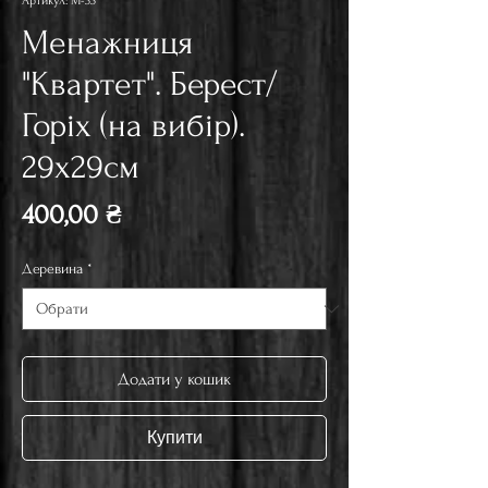
Артикул: М-33
Менажниця
"Квартет". Берест/
Горіх (на вибір).
29х29см
Ціна
400,00 ₴
Деревина
*
Додати у кошик
Купити