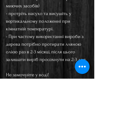
миючих засобів)
- протріть насухо та висушіть у
вертикальному положенні при
кімнатній температурі.
- При частому використанні вироби з
дерева потрібно протирати лляною
олією раз в 2-3 місяці, після цього
залишати виріб просохнути на 2-3 дня.
Не замочуйте у воді!
Не залишате надовго брудною чи
мокрою!
Не кладіть у посудомийну машину!
Не залишайте під прямими сонячнимі
промінням!
Не сушіть біля обігрівальних приладів!
Не допускайте контакт з увімкненою