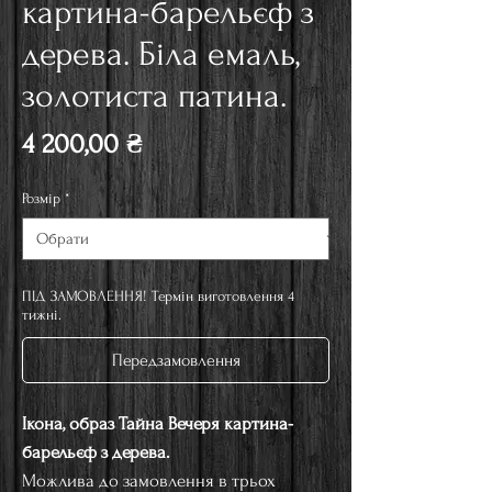
картина-барельєф з
дерева. Біла емаль,
золотиста патина.
Ціна
4 200,00 ₴
Розмір
*
ПІД ЗАМОВЛЕННЯ! Термін виготовлення 4
тижні.
Передзамовлення
Ікона, образ Тайна Вечеря картина-
барельєф з дерева.
Можлива до замовлення в трьох