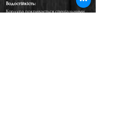
Водостійкість:
Кордура покривається спеціальними
захисними шарами, що робить її
стійкою до вологи.
Стійкість до УФ-променів:
Тканина не вицвітає і не втрачає своїх
властивостей під впливом сонячного
світла.
Легкість у догляді:
Матеріал не вбирає забруднення, легко
чиститься.
----------------------
Також можемо виконати гравіювання з
вашим текстом: