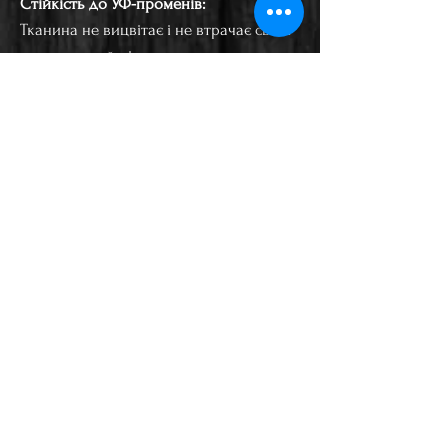
Стійкість до УФ-променів:
Тканина не вицвітає і не втрачає своїх
властивостей під впливом сонячного
світла.
Легкість у догляді:
Матеріал не вбирає забруднення, легко
чиститься.
----------------------
Також можемо виконати гравіювання з
вашим текстом:
На кожному шампурі: 180 грн
Контакти: